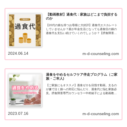
【動画教材】過食代：家族はどこまで負担する
のか
【20代の娘を持つお母様に大好評】過食代エスカレート
していませんか？親が年金生活になっても過食症の娘の
過食代を支払い続けていくのでしょうか？【摂食障害と
お金】リアルなお悩みを、専門カウンセラーが動画で解
説します！
2024.06.14
m-d-counseling.com
過食をやめるセルフケア伴走プログラム（ご家
族・ご本人)
【ご家族にもオススメ】過食ゼロを目指す動画。太るの
が嫌で泣く娘への対応に悩んだり、過食代に悩む家族必
見。摂食障害専門カウンセラー中村綾子による動画教
材。スマホで繰り返し学べます。
2023.07.16
m-d-counseling.com