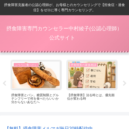
摂食障害克服者の公認心理師が、お母様とのカウンセリングで【拒食症・過食
症】をゼロに導く専門カウンセリング。
摂食障害専門カウンセラー中村綾子(公認心理師）
公式サイト
ふつうに食べたい
摂食障害の家族相談
番嬉
摂食障害とパン。糖質制限とグル
【摂食障害】治る時とは、優先順
【
テンフリーで何を食べたらいいか
位が変わる時
ト
分からないあなたへ
っ
【無料】摂食障害メルマガ毎日20時配信中