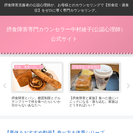
摂食障害克服者の公認心理師が、お母様とのカウンセリングで【拒食症・過食
症】をゼロに導く専門カウンセリング。
摂食障害専門カウンセラー中村綾子(公認心理師）
公式サイト
摂食障害の家族相談
摂食障害の家族相談
パ
【8/8~8/14】摂食障害メルマガの
【摂食障害】治る時とは、優先順
【
は
内容をご紹介します。
位が変わる時
ト
っ
【夏休みおすすめ動画】食べ方＆体重シリーズ