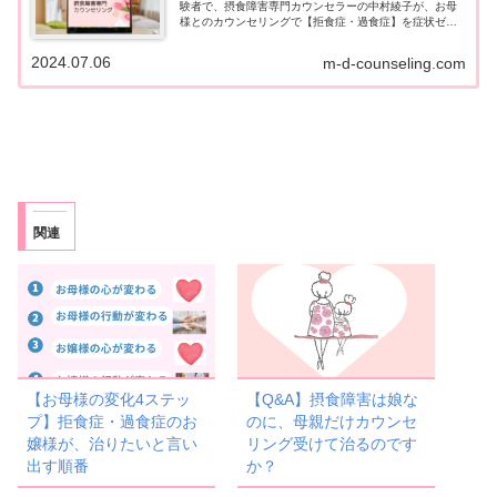
験者で、摂食障害専門カウンセラーの中村綾子が、お母
様とのカウンセリングで【拒食症・過食症】を症状ゼロ
に導きます。お嬢様を回復につなげる《4ステップ》をご
提案します。国家資格・公認心理師。オンラインで全国
2024.07.06
m-d-counseling.com
対応です。
関連
【お母様の変化4ステッ
【Q&A】摂食障害は娘な
プ】拒食症・過食症のお
のに、母親だけカウンセ
嬢様が、治りたいと言い
リング受けて治るのです
出す順番
か？