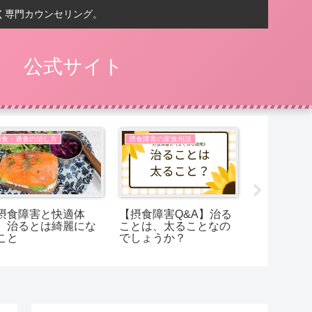
く専門カウンセリング。
） 公式サイト
拒食・過食の治し方
摂食障害の家族相談
拒食・過食の
摂食障害と快適体
【摂食障害Q&A】治る
【Q&A摂
】治るとは綺麗にな
ことは、太ることなの
お米を食べ
こと
でしょうか？
も、ラクな
げたくなっ