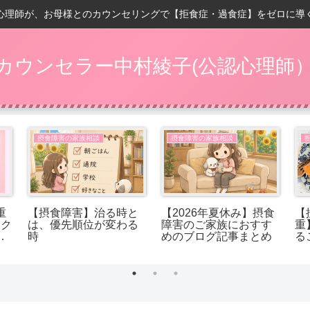
心理師が、お母様とのカウンセリングで【拒食症・過食症】をゼロに導
カウンセラー中村綾子(公認心理師
摂食障害の家族相談
摂食障害の家族相談
重
【摂食障害】治る時と
【2026年夏休み】摂食
【
ック
は、優先順位が変わる
障害のご家族におすす
重
れ
時
めのブログ記事まとめ
る