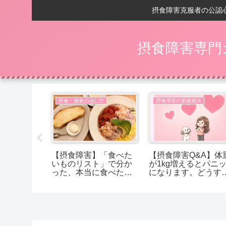
摂食障害克服者の公認
摂食障害専門
い
拒食・過食の治し方
摂食障害の家族相談
の回復後】
【摂食障害】「食べた
【摂食障害Q&A】体
ントが、
いものリスト」で分か
が1kg増えるとパニ
に変わる
った、本当に食べたか
になります。どうす
ったもの
ば受け入れられます
か？