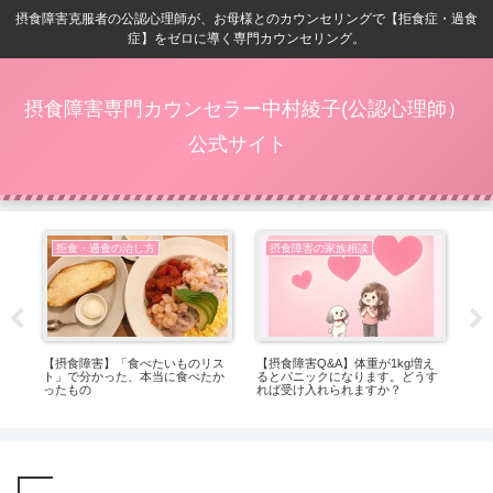
摂食障害克服者の公認心理師が、お母様とのカウンセリングで【拒食症・過食
症】をゼロに導く専門カウンセリング。
摂食障害専門カウンセラー中村綾子(公認心理師）
公式サイト
拒食・過食の治し方
摂食障害の家族相談
ベ
【摂食障害】「食べたいものリス
【摂食障害Q&A】体重が1kg増え
【
ト」で分かった、本当に食べたか
るとパニックになります。どうす
位
ったもの
れば受け入れられますか？