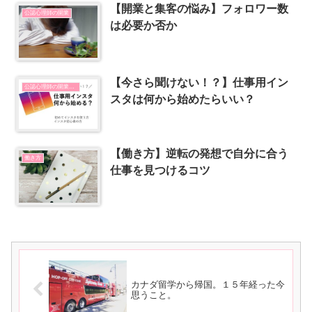
【開業と集客の悩み】フォロワー数
公認心理師の開業
は必要か否か
【今さら聞けない！？】仕事用イン
公認心理師の開業とSNSの使い方
スタは何から始めたらいい？
【働き方】逆転の発想で自分に合う
働き方
仕事を見つけるコツ
カナダ留学から帰国。１５年経った今
思うこと。