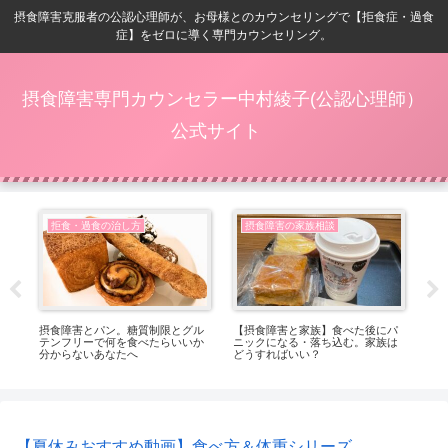
摂食障害克服者の公認心理師が、お母様とのカウンセリングで【拒食症・過食
症】をゼロに導く専門カウンセリング。
摂食障害専門カウンセラー中村綾子(公認心理師）
公式サイト
拒食・過食の治し方
摂食障害の家族相談
症
摂食障害とパン。糖質制限とグル
【摂食障害と家族】食べた後にパ
【8
し穴
テンフリーで何を食べたらいいか
ニックになる・落ち込む。家族は
内
分からないあなたへ
どうすればいい？
【夏休みおすすめ動画】食べ方＆体重シリーズ