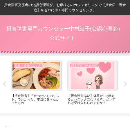
摂食障害克服者の公認心理師が、お母様とのカウンセリングで【拒食症・過食
症】をゼロに導く専門カウンセリング。
摂食障害専門カウンセラー中村綾子(公認心理師）
公式サイト
拒食・過食の治し方
摂食障害の家族相談
ベ
【摂食障害】「食べたいものリス
【摂食障害Q&A】体重が1kg増え
【
ト」で分かった、本当に食べたか
るとパニックになります。どうす
位
ったもの
れば受け入れられますか？