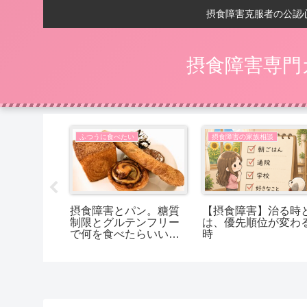
摂食障害克服者の公認
摂食障害専門
相談
ふつうに食べたい
摂食障害の家族相談
の回復後】
摂食障害とパン。糖質
【摂食障害】治る時
嬉しいことは
制限とグルテンフリー
は、優先順位が変わ
で何を食べたらいいか
時
分からないあなたへ