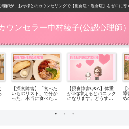
心理師が、お母様とのカウンセリングで【拒食症・過食症】をゼロに導
カウンセラー中村綾子(公認心理師
拒食・過食の治し方
摂食障害の家族相談
と
【摂食障害】「食べた
【摂食障害Q&A】体重
【
る
いものリスト」で分か
が1kg増えるとパニック
障
った、本当に食べたか
になります。どうすれ
め
ったもの
ば受け入れられます
か？