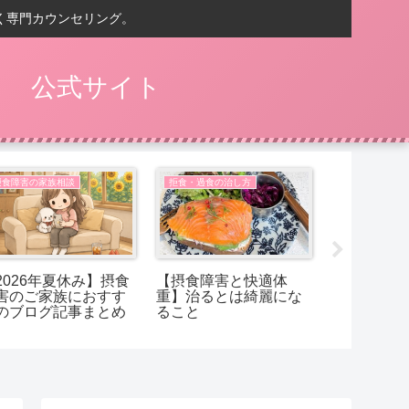
く専門カウンセリング。
） 公式サイト
摂食障害の家族相談
拒食・過食の治し方
摂食障害の家
2026年夏休み】摂食
【摂食障害と快適体
【摂食障害
害のご家族におすす
重】治るとは綺麗にな
ことは、太
のブログ記事まとめ
ること
でしょうか