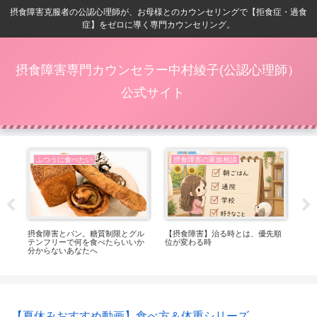
摂食障害克服者の公認心理師が、お母様とのカウンセリングで【拒食症・過食
症】をゼロに導く専門カウンセリング。
摂食障害専門カウンセラー中村綾子(公認心理師）
公式サイト
ふつうに食べたい
摂食障害の家族相談
番嬉
摂食障害とパン。糖質制限とグル
【摂食障害】治る時とは、優先順
【
テンフリーで何を食べたらいいか
位が変わる時
ト
分からないあなたへ
っ
【夏休みおすすめ動画】食べ方＆体重シリーズ