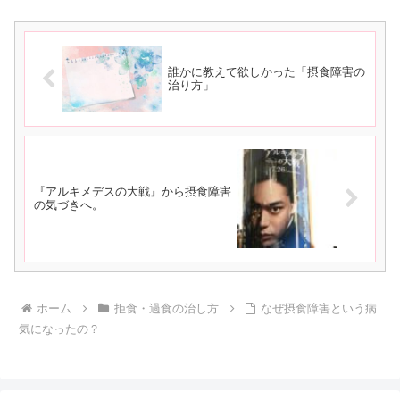
誰かに教えて欲しかった「摂食障害の
治り方」
『アルキメデスの大戦』 から摂食障害
の気づきへ。
ホーム
拒食・過食の治し方
なぜ摂食障害という病
気になったの？