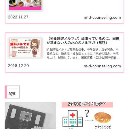
2022.11.27
m-d-counseling.com
【摂食障害メルマガ】頑張っているのに、回復
が進まない人のためのメルマガ（無料）
摂食障害メルマガ無料配信中。中学受験、親子関係、不
登校など、拒食症・過食症とともに「家族の悩み」を取
り上げ、解説しています。国家資格・公認心理師/摂食障
害専門カウンセラーが毎日20時配信中。ご家族にご好評
2018.12.20
m-d-counseling.com
いただいています
関連