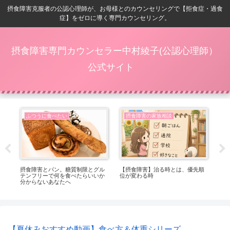
摂食障害克服者の公認心理師が、お母様とのカウンセリングで【拒食症・過食
症】をゼロに導く専門カウンセリング。
摂食障害専門カウンセラー中村綾子(公認心理師）
公式サイト
ふつうに食べたい
摂食障害の家族相談
番嬉
摂食障害とパン。糖質制限とグル
【摂食障害】治る時とは、優先順
【
テンフリーで何を食べたらいいか
位が変わる時
ト
分からないあなたへ
っ
【夏休みおすすめ動画】食べ方＆体重シリーズ