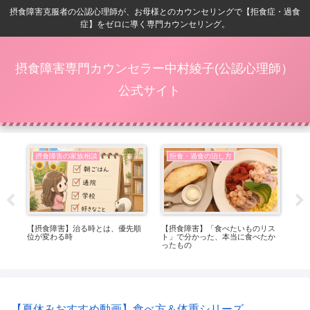
摂食障害克服者の公認心理師が、お母様とのカウンセリングで【拒食症・過食
症】をゼロに導く専門カウンセリング。
摂食障害専門カウンセラー中村綾子(公認心理師）
公式サイト
摂食障害の家族相談
拒食・過食の治し方
ベ
【摂食障害】治る時とは、優先順
【摂食障害】「食べたいものリス
【摂
位が変わる時
ト」で分かった、本当に食べたか
る
ったもの
れ
【夏休みおすすめ動画】食べ方＆体重シリーズ