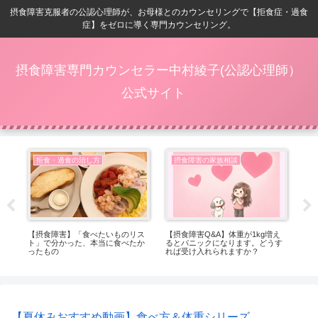
摂食障害克服者の公認心理師が、お母様とのカウンセリングで【拒食症・過食
症】をゼロに導く専門カウンセリング。
摂食障害専門カウンセラー中村綾子(公認心理師）
公式サイト
拒食・過食の治し方
摂食障害の家族相談
ベ
【摂食障害】「食べたいものリス
【摂食障害Q&A】体重が1kg増え
【
ト」で分かった、本当に食べたか
るとパニックになります。どうす
位
ったもの
れば受け入れられますか？
【夏休みおすすめ動画】食べ方＆体重シリーズ