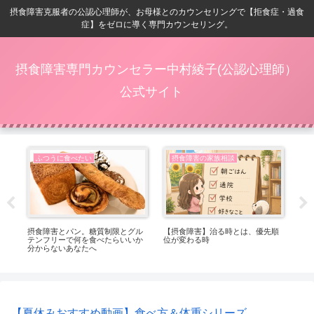
摂食障害克服者の公認心理師が、お母様とのカウンセリングで【拒食症・過食
症】をゼロに導く専門カウンセリング。
摂食障害専門カウンセラー中村綾子(公認心理師）
公式サイト
ふつうに食べたい
摂食障害の家族相談
番嬉
摂食障害とパン。糖質制限とグル
【摂食障害】治る時とは、優先順
【
テンフリーで何を食べたらいいか
位が変わる時
ト
分からないあなたへ
っ
【夏休みおすすめ動画】食べ方＆体重シリーズ