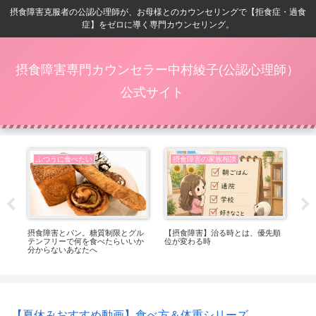
摂食障害克服者の公認心理師が、お母様とのカウンセリングで【拒食症・過食
症】をゼロに導く専門カウンセリング。
摂食障害専門カウンセラー中村綾子(公認心理師）
公式サイト
ふつうに食べたい
摂食障害の家族相談
番嬉
摂食障害とパン。糖質制限とグル
【摂食障害】治る時とは、優先順
【
テンフリーで何を食べたらいいか
位が変わる時
ト
分からないあなたへ
っ
【夏休みおすすめ動画】食べ方＆体重シリーズ