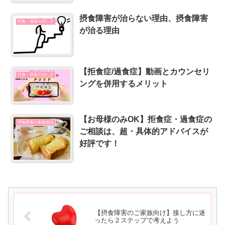
摂食障害が治らない理由、摂食障害
拒食・過食の治し方
が治る理由
【拒食症/過食症】動画とカウンセリ
拒食・過食の治し方
ングを併用するメリット
【お母様のみOK】拒食症・過食症の
摂食障害の家族相談
ご相談は、超・具体的アドバイスが
好評です！
【摂食障害のご家族向け】接し方に迷
ったら２ステップで考えよう