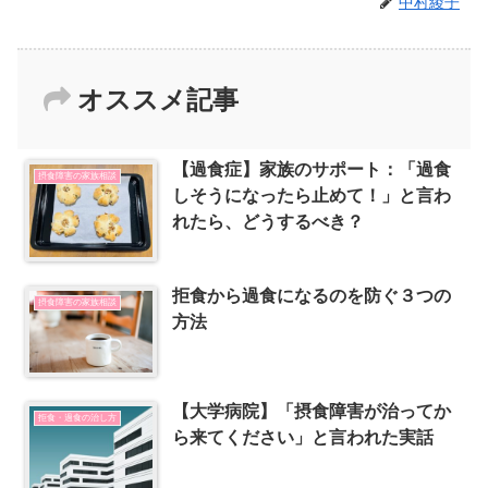
中村綾子
オススメ記事
【過食症】家族のサポート：「過食
摂食障害の家族相談
しそうになったら止めて！」と言わ
れたら、どうするべき？
拒食から過食になるのを防ぐ３つの
摂食障害の家族相談
方法
【大学病院】「摂食障害が治ってか
拒食・過食の治し方
ら来てください」と言われた実話