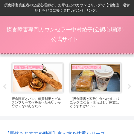
摂食障害克服者の公認心理師が、お母様とのカウンセリングで【拒食症・過食
症】をゼロに導く専門カウンセリング。
摂食障害専門カウンセラー中村綾子(公認心理師）
公式サイト
拒食・過食の治し方
摂食障害の家族相談
症
摂食障害とパン。糖質制限とグル
【摂食障害と家族】食べた後にパ
【8
し穴
テンフリーで何を食べたらいいか
ニックになる・落ち込む。家族は
内
分からないあなたへ
どうすればいい？
【夏休みおすすめ動画】食べ方＆体重シリーズ