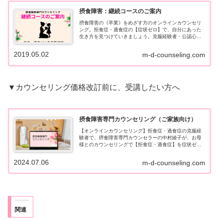
摂食障害：継続コースのご案内
摂食障害の《卒業》をめざす方のオンラインカウンセリ
ング。拒食症・過食症の【症状ゼロ】で、自分にあった
生き方を見つけていきましょう。克服経験者・公認心理
師が直接対応します。お母様のカウンセリングで卒業可
能です。
2019.05.02
m-d-counseling.com
▼カウンセリング価格改訂前に、受講したい方へ
摂食障害専門カウンセリング（ご家族向け）
【オンラインカウンセリング】拒食症・過食症の克服経
験者で、摂食障害専門カウンセラーの中村綾子が、お母
様とのカウンセリングで【拒食症・過食症】を症状ゼロ
に導きます。お嬢様を回復につなげる《4ステップ》をご
提案します。国家資格・公認心理師。オンラインで全国
2024.07.06
m-d-counseling.com
対応です。
関連