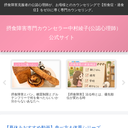
摂食障害克服者の公認心理師が、お母様とのカウンセリングで【拒食症・過食
症】をゼロに導く専門カウンセリング。
摂食障害専門カウンセラー中村綾子(公認心理師）
公式サイト
ふつうに食べたい
摂食障害の家族相談
番嬉
摂食障害とパン。糖質制限とグル
【摂食障害】治る時とは、優先順
【
テンフリーで何を食べたらいいか
位が変わる時
ト
分からないあなたへ
っ
【夏休みおすすめ動画】食べ方＆体重シリーズ