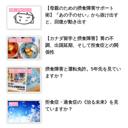
【母親のための摂食障害サポート
拒食・過食の治し方
術】「あの子のせい」から抜け出す
と、回復が動き出す
【カナダ留学と摂食障害】胃の不
拒食・過食の治し方
調、出国延期、そして拒食症との関
係性
摂食障害と運転免許。5年先を見てい
拒食・過食の治し方
ますか？
拒食症・過食症の《治る未来》を見
働き方
ていますか？