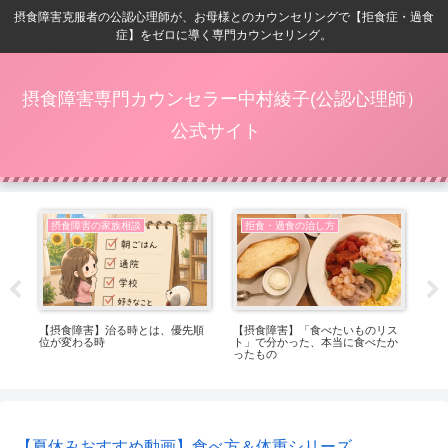
摂食障害克服者の公認心理師が、お母様とのカウンセリングで【拒食症・過食
症】をゼロに導く専門カウンセリング。
摂食障害専門カウンセラー中村綾子(公認心理師）
公式サイト
摂食障害の家族相談
拒食・過食の治し方
ベ
【摂食障害】治る時とは、優先順
【摂食障害】「食べたいものリス
【摂
位が変わる時
ト」で分かった、本当に食べたか
る
ったもの
れ
【夏休みおすすめ動画】食べ方＆体重シリーズ