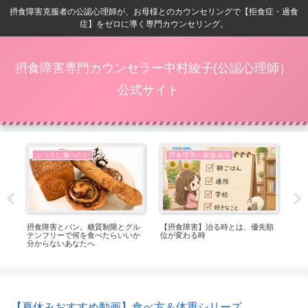
摂食障害克服者の公認心理師が、お母様とのカウンセリングで【拒食症・過食
症】をゼロに導く専門カウンセリング。
摂食障害専門カウンセラー中村綾子(公認心理師）
公式サイト
ふつうに食べたい
摂食障害の家族相談
番嬉
摂食障害とパン。糖質制限とグル
【摂食障害】治る時とは、優先順
【
テンフリーで何を食べたらいいか
位が変わる時
ト
分からないあなたへ
っ
【夏休みおすすめ動画】食べ方＆体重シリーズ