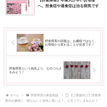
【摂食障害】卒業式が辛いお母様
摂食障害の家族相談
へ。拒食症や過食症は治る病気です
摂食障害の回復は、お嬢様ではなく、
お母様から変わることが近道です！
摂食障害という病名より、心のつらさ
をみよう！
ホーム
摂食障害の家族相談
【ご家族向け】摂食障
害のお嬢様に「眠らないと身体に悪いよ！」と言っていませんか？