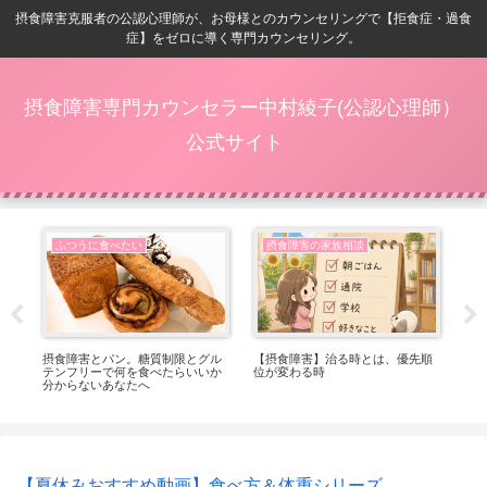
摂食障害克服者の公認心理師が、お母様とのカウンセリングで【拒食症・過食
症】をゼロに導く専門カウンセリング。
摂食障害専門カウンセラー中村綾子(公認心理師）
公式サイト
ふつうに食べたい
摂食障害の家族相談
番嬉
摂食障害とパン。糖質制限とグル
【摂食障害】治る時とは、優先順
【
テンフリーで何を食べたらいいか
位が変わる時
ト
分からないあなたへ
っ
【夏休みおすすめ動画】食べ方＆体重シリーズ