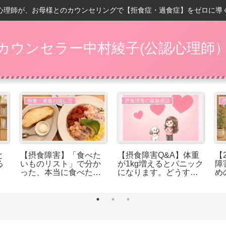
心理師が、お母様とのカウンセリングで【拒食症・過食症】をゼロに導
カウンセラー中村綾子(公認心理師
拒食・過食の治し方
摂食障害の家族相談
と
【摂食障害】「食べた
【摂食障害Q&A】体重
【
る
いものリスト」で分か
が1kg増えるとパニック
障
った、本当に食べたか
になります。どうすれ
め
ったもの
ば受け入れられます
か？