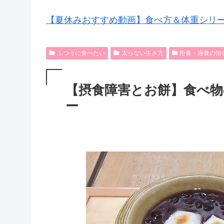
【夏休みおすすめ動画】食べ方＆体重シリ
ふつうに食べたい
太らない生き方
拒食・過食の治
【摂食障害とお餅】食べ物
ー