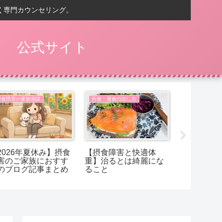
く専門カウンセリング。
） 公式サイト
摂食障害の家族相談
拒食・過食の治し方
摂食障害の家
2026年夏休み】摂食
【摂食障害と快適体
【摂食障害
害のご家族におすす
重】治るとは綺麗にな
ことは、太
のブログ記事まとめ
ること
でしょうか