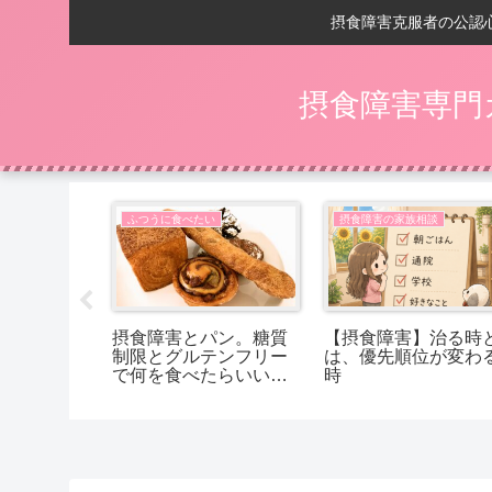
摂食障害克服者の公認
摂食障害専門
相談
ふつうに食べたい
摂食障害の家族相談
の回復後】
摂食障害とパン。糖質
【摂食障害】治る時
嬉しいことは
制限とグルテンフリー
は、優先順位が変わ
で何を食べたらいいか
時
分からないあなたへ