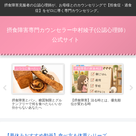
摂食障害克服者の公認心理師が、お母様とのカウンセリングで【拒食症・過食
症】をゼロに導く専門カウンセリング。
摂食障害専門カウンセラー中村綾子(公認心理師）
公式サイト
ふつうに食べたい
摂食障害の家族相談
番嬉
摂食障害とパン。糖質制限とグル
【摂食障害】治る時とは、優先順
【
テンフリーで何を食べたらいいか
位が変わる時
ト
分からないあなたへ
っ
【夏休みおすすめ動画】食べ方＆体重シリーズ