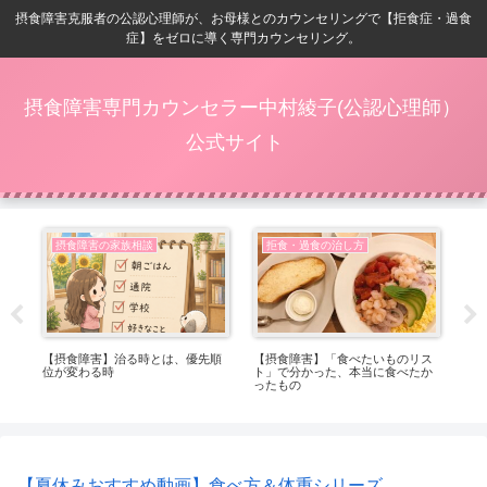
摂食障害克服者の公認心理師が、お母様とのカウンセリングで【拒食症・過食
症】をゼロに導く専門カウンセリング。
摂食障害専門カウンセラー中村綾子(公認心理師）
公式サイト
摂食障害の家族相談
拒食・過食の治し方
ベ
【摂食障害】治る時とは、優先順
【摂食障害】「食べたいものリス
【摂
位が変わる時
ト」で分かった、本当に食べたか
る
ったもの
れ
【夏休みおすすめ動画】食べ方＆体重シリーズ