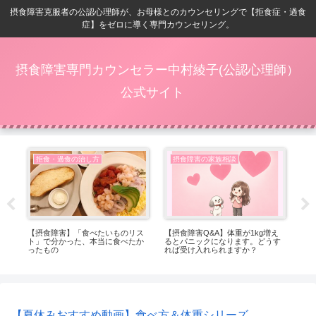
摂食障害克服者の公認心理師が、お母様とのカウンセリングで【拒食症・過食
症】をゼロに導く専門カウンセリング。
摂食障害専門カウンセラー中村綾子(公認心理師）
公式サイト
拒食・過食の治し方
摂食障害の家族相談
ベ
【摂食障害】「食べたいものリス
【摂食障害Q&A】体重が1kg増え
【
ト」で分かった、本当に食べたか
るとパニックになります。どうす
位
ったもの
れば受け入れられますか？
【夏休みおすすめ動画】食べ方＆体重シリーズ