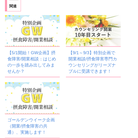
関連
【5/1開始！GW企画】摂
【9/1～9/3】特別企画で
食障害/開業相談：はじめ
開業相談/摂食障害専門カ
の一歩を踏み出してみま
ウンセリングがリーズナ
せんか？
ブルに受講できます！
ゴールデンウイーク企画
（開業/摂食障害の共
通）、実施します！