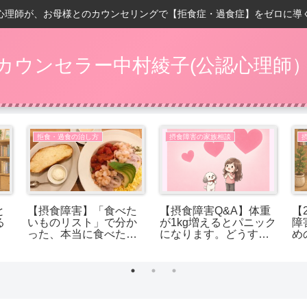
心理師が、お母様とのカウンセリングで【拒食症・過食症】をゼロに導
カウンセラー中村綾子(公認心理師
拒食・過食の治し方
摂食障害の家族相談
と
【摂食障害】「食べた
【摂食障害Q&A】体重
【
る
いものリスト」で分か
が1kg増えるとパニック
障
った、本当に食べたか
になります。どうすれ
め
ったもの
ば受け入れられます
か？