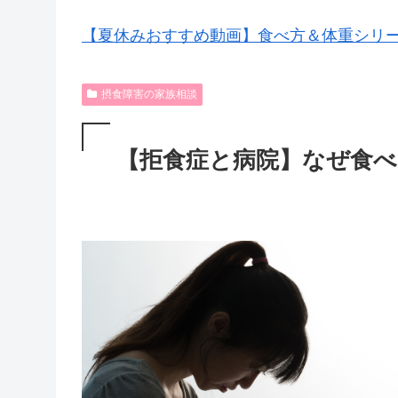
【夏休みおすすめ動画】食べ方＆体重シリ
摂食障害の家族相談
【拒食症と病院】なぜ食