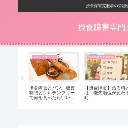
摂食障害克服者の公認
摂食障害専門
相談
ふつうに食べたい
摂食障害の家族相談
の回復後】
摂食障害とパン。糖質
【摂食障害】治る時
嬉しいことは
制限とグルテンフリー
は、優先順位が変わ
で何を食べたらいいか
時
分からないあなたへ