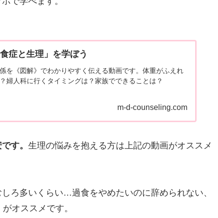
マホで学べます。
拒食症と生理」を学ぼう
係を《図解》でわかりやすく伝える動画です。体重がふえれ
？婦人科に行くタイミングは？家族でできることは？
m-d-counseling.com
安です。
生理の悩みを抱える方は上記の動画がオススメ
むしろ多いくらい…過食をやめたいのに辞められない、
」がオススメです。