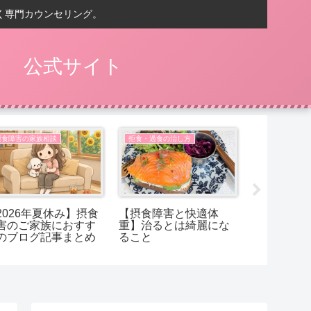
く専門カウンセリング。
） 公式サイト
摂食障害の家族相談
拒食・過食の治し方
摂食障害の家
2026年夏休み】摂食
【摂食障害と快適体
【摂食障害
害のご家族におすす
重】治るとは綺麗にな
ことは、太
のブログ記事まとめ
ること
でしょうか