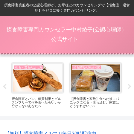
摂食障害克服者の公認心理師が、お母様とのカウンセリングで【拒食症・過食
症】をゼロに導く専門カウンセリング。
摂食障害専門カウンセラー中村綾子(公認心理師）
公式サイト
拒食・過食の治し方
摂食障害の家族相談
症
摂食障害とパン。糖質制限とグル
【摂食障害と家族】食べた後にパ
【8
し穴
テンフリーで何を食べたらいいか
ニックになる・落ち込む。家族は
内
分からないあなたへ
どうすればいい？
【無料】摂食障害メルマガ毎日20時配信中