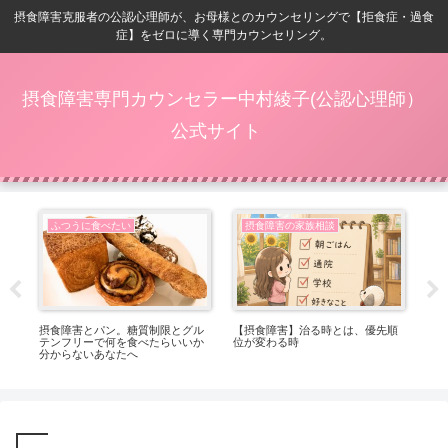
摂食障害克服者の公認心理師が、お母様とのカウンセリングで【拒食症・過食
症】をゼロに導く専門カウンセリング。
摂食障害専門カウンセラー中村綾子(公認心理師）
公式サイト
ふつうに食べたい
摂食障害の家族相談
番嬉
摂食障害とパン。糖質制限とグル
【摂食障害】治る時とは、優先順
【
テンフリーで何を食べたらいいか
位が変わる時
ト
分からないあなたへ
っ