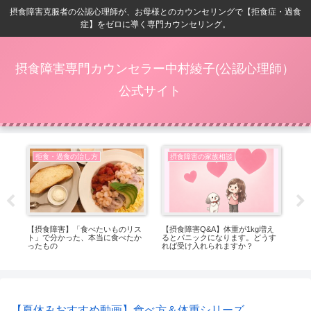
摂食障害克服者の公認心理師が、お母様とのカウンセリングで【拒食症・過食
症】をゼロに導く専門カウンセリング。
摂食障害専門カウンセラー中村綾子(公認心理師）
公式サイト
拒食・過食の治し方
摂食障害の家族相談
ベ
【摂食障害】「食べたいものリス
【摂食障害Q&A】体重が1kg増え
【
ト」で分かった、本当に食べたか
るとパニックになります。どうす
位
ったもの
れば受け入れられますか？
【夏休みおすすめ動画】食べ方＆体重シリーズ