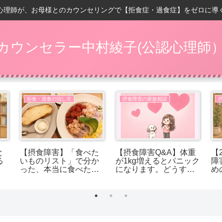
心理師が、お母様とのカウンセリングで【拒食症・過食症】をゼロに導
カウンセラー中村綾子(公認心理師
拒食・過食の治し方
摂食障害の家族相談
と
【摂食障害】「食べた
【摂食障害Q&A】体重
【
る
いものリスト」で分か
が1kg増えるとパニック
障
った、本当に食べたか
になります。どうすれ
め
ったもの
ば受け入れられます
か？