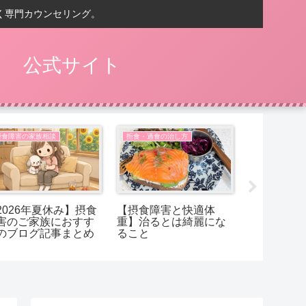
く専門カウンセリング。
） 公式サイト
摂食障害の家族相談
拒食・過食の治し方
摂食障害の家
2026年夏休み】摂食
【摂食障害と快適体
【摂食障害
害のご家族におすす
重】治るとは綺麗にな
ことは、太
のブログ記事まとめ
ること
でしょうか