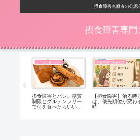
摂食障害克服者の公認
摂食障害専門
相談
ふつうに食べたい
摂食障害の家族相談
の回復後】
摂食障害とパン。糖質
【摂食障害】治る時
嬉しいことは
制限とグルテンフリー
は、優先順位が変わ
で何を食べたらいいか
時
分からないあなたへ