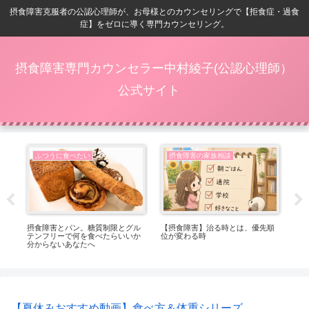
摂食障害克服者の公認心理師が、お母様とのカウンセリングで【拒食症・過食
症】をゼロに導く専門カウンセリング。
摂食障害専門カウンセラー中村綾子(公認心理師）
公式サイト
ふつうに食べたい
摂食障害の家族相談
番嬉
摂食障害とパン。糖質制限とグル
【摂食障害】治る時とは、優先順
【
テンフリーで何を食べたらいいか
位が変わる時
ト
分からないあなたへ
っ
【夏休みおすすめ動画】食べ方＆体重シリーズ