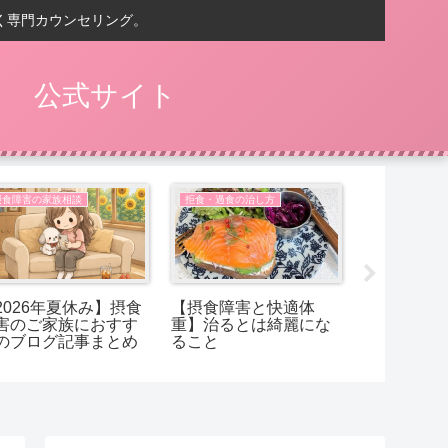
く専門カウンセリング。
） 公式サイト
摂食障害の家族相談
拒食・過食の治し方
摂食障害の家
2026年夏休み】摂食
【摂食障害と快適体
【摂食障害
害のご家族におすす
重】治るとは綺麗にな
ことは、太
のブログ記事まとめ
ること
でしょうか