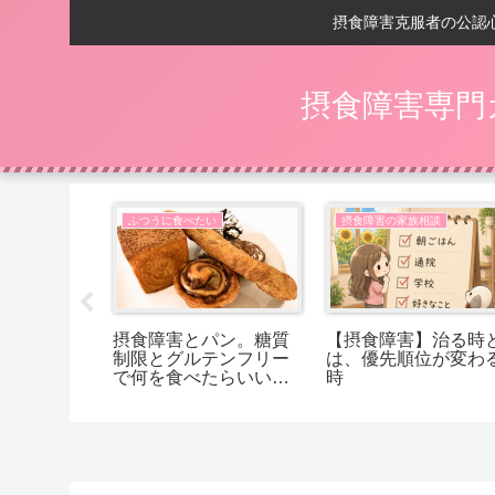
摂食障害克服者の公認
摂食障害専門
相談
ふつうに食べたい
摂食障害の家族相談
の回復後】
摂食障害とパン。糖質
【摂食障害】治る時
嬉しいことは
制限とグルテンフリー
は、優先順位が変わ
で何を食べたらいいか
時
分からないあなたへ