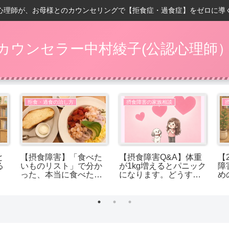
心理師が、お母様とのカウンセリングで【拒食症・過食症】をゼロに導
カウンセラー中村綾子(公認心理師
拒食・過食の治し方
摂食障害の家族相談
と
【摂食障害】「食べた
【摂食障害Q&A】体重
【
る
いものリスト」で分か
が1kg増えるとパニック
障
った、本当に食べたか
になります。どうすれ
め
ったもの
ば受け入れられます
か？