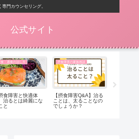
く専門カウンセリング。
） 公式サイト
拒食・過食の治し方
摂食障害の家族相談
拒食・過食の
摂食障害と快適体
【摂食障害Q&A】治る
【Q&A摂
】治るとは綺麗にな
ことは、太ることなの
お米を食べ
こと
でしょうか？
も、ラクな
げたくなっ