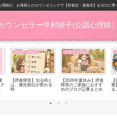
心理師が、お母様とのカウンセリングで【拒食症・過食症】をゼロに導
カウンセラー中村綾子(公認心理師
摂食障害の家族相談
摂食障害の家族相談
重
【摂食障害】治る時と
【2026年夏休み】摂食
【
ック
は、優先順位が変わる
障害のご家族におすす
重
れ
時
めのブログ記事まとめ
る