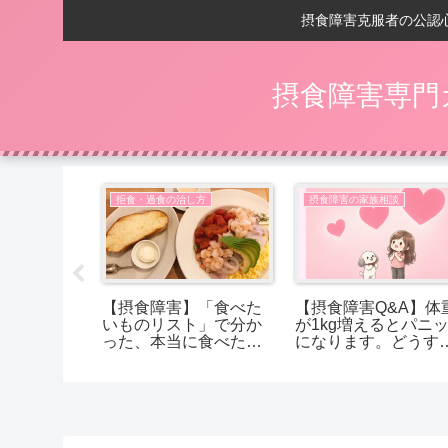
摂食障害克服者の公認
摂食障害専門
い
拒食・過食の治し方
摂食障害の家族相談
の回復後】
【摂食障害】「食べた
【摂食障害Q&A】体
ントが、
いものリスト」で分か
が1kg増えるとパニ
に変わる
った、本当に食べたか
になります。どうす
ったもの
ば受け入れられます
か？