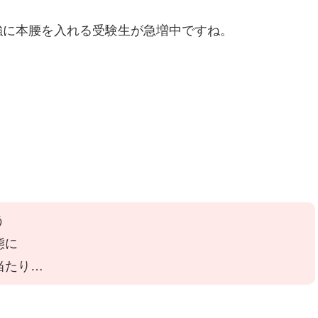
強に本腰を入れる受験生が急増中ですね。
う
態に
当たり…