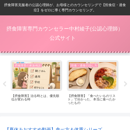
摂食障害克服者の公認心理師が、お母様とのカウンセリングで【拒食症・過食
症】をゼロに導く専門カウンセリング。
摂食障害専門カウンセラー中村綾子(公認心理師）
公式サイト
摂食障害の家族相談
拒食・過食の治し方
ベ
【摂食障害】治る時とは、優先順
【摂食障害】「食べたいものリス
【摂
位が変わる時
ト」で分かった、本当に食べたか
る
ったもの
れ
【夏休みおすすめ動画】食べ方＆体重シリーズ