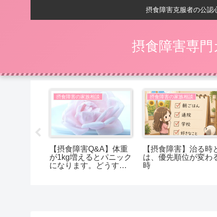
摂食障害克服者の公認
摂食障害専門
い
摂食障害の家族相談
摂食障害の家族相談
の回復後】
【摂食障害Q&A】体重
【摂食障害】治る時
ントが、
が1kg増えるとパニック
は、優先順位が変わ
に変わる
になります。どうすれ
時
ば受け入れられます
か？