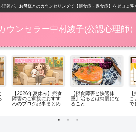
心理師が、お母様とのカウンセリングで【拒食症・過食症】をゼロに導
カウンセラー中村綾子(公認心理師
摂食障害の家族相談
拒食・過食の治し方
と
【2026年夏休み】摂食
【摂食障害と快適体
【
る
障害のご家族におすす
重】治るとは綺麗にな
こ
めのブログ記事まとめ
ること
で