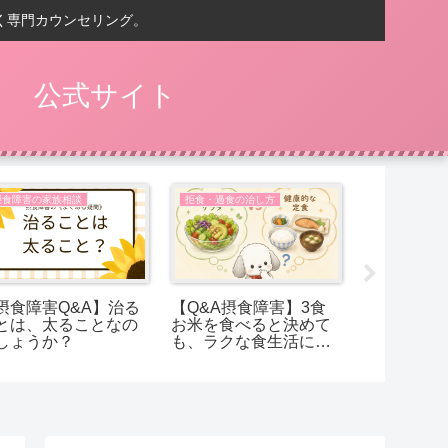
く専門カウンセリング。
） 公式サイト
摂食障害の家族相談
拒食・過食の治し方
拒食・過食の
摂食障害Q&A】治る
【Q&A摂食障害】3食
【摂食症Q
とは、太ることなの
お米を食べると決めて
食事で痩せ
しょうか？
も、ラクな食生活に逃
は、何を食
げたくなってしまう
でしょうか