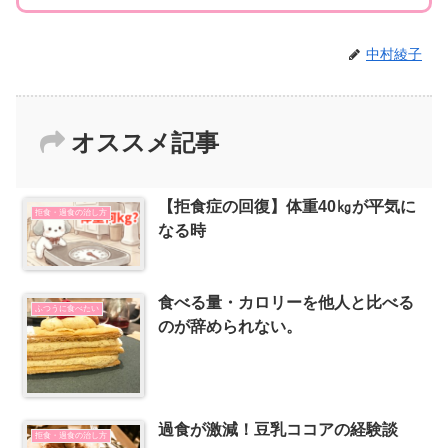
中村綾子
オススメ記事
【拒食症の回復】体重40㎏が平気に
拒食・過食の治し方
なる時
食べる量・カロリーを他人と比べる
ふつうに食べたい
のが辞められない。
過食が激減！豆乳ココアの経験談
拒食・過食の治し方