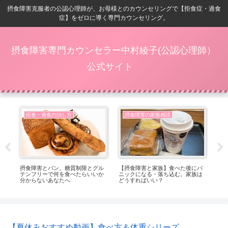
摂食障害克服者の公認心理師が、お母様とのカウンセリングで【拒食症・過食
症】をゼロに導く専門カウンセリング。
摂食障害専門カウンセラー中村綾子(公認心理師）
公式サイト
拒食・過食の治し方
摂食障害の家族相談
症
摂食障害とパン。糖質制限とグル
【摂食障害と家族】食べた後にパ
【8
し穴
テンフリーで何を食べたらいいか
ニックになる・落ち込む。家族は
内
分からないあなたへ
どうすればいい？
【夏休みおすすめ動画】食べ方＆体重シリーズ