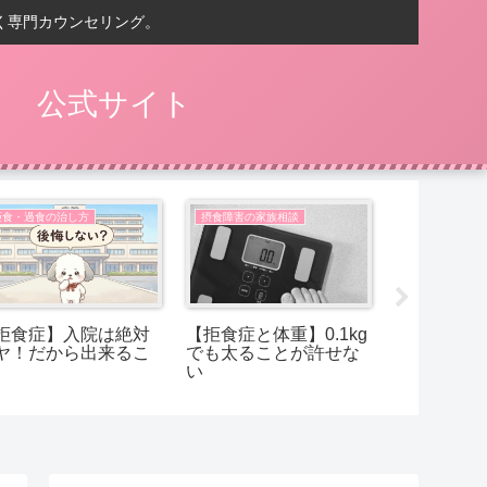
く専門カウンセリング。
） 公式サイト
拒食・過食の治し方
摂食障害の家族相談
摂食障害の家
拒食症】入院は絶対
【拒食症と体重】0.1kg
【摂食障害
ヤ！だから出来るこ
でも太ることが許せな
必要なもの
い
と考えてい