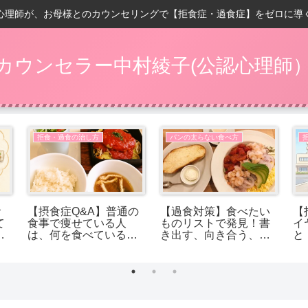
心理師が、お母様とのカウンセリングで【拒食症・過食症】をゼロに導
カウンセラー中村綾子(公認心理師
拒食・過食の治し方
パンの太らない食べ方
食
【摂食症Q&A】普通の
【過食対策】食べたい
【
て
食事で痩せている人
ものリストで発見！書
イ
逃
は、何を食べているの
き出す、向き合う、回
と
でしょうか？
復する