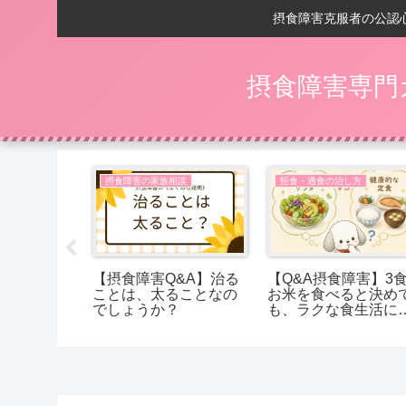
摂食障害克服者の公認
摂食障害専門
し方
摂食障害の家族相談
拒食・過食の治し方
】体重が増
【摂食障害Q&A】治る
【Q&A摂食障害】3
して、逆に
ことは、太ることなの
お米を食べると決め
経験談
でしょうか？
も、ラクな食生活に
げたくなってしまう