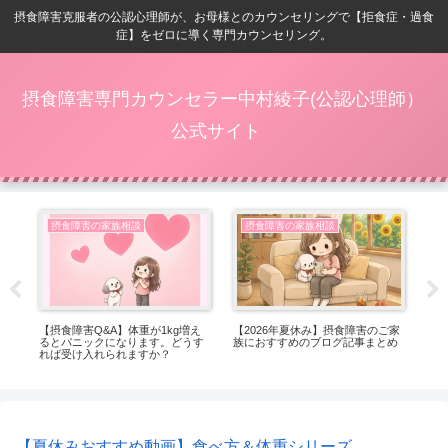
摂食障害克服者の公認心理師が、お母様とのカウンセリングで【拒食症・過食
症】をゼロに導く専門カウンセリング。
摂食障害専門カウンセラー中村綾子(公認心理師）
公式サイト
摂食障害の家族相談
摂食障害の家族相談
ス
【摂食障害Q&A】体重が1kg増え
【2026年夏休み】摂食障害のご家
【
か
るとパニックになります。どうす
族におすすめのブログ記事まとめ
綺
れば受け入れられますか？
【夏休みおすすめ動画】食べ方＆体重シリーズ