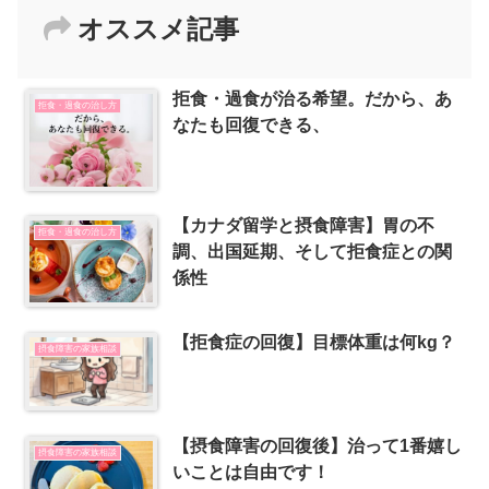
オススメ記事
拒食・過食が治る希望。だから、あ
拒食・過食の治し方
なたも回復できる、
【カナダ留学と摂食障害】胃の不
拒食・過食の治し方
調、出国延期、そして拒食症との関
係性
【拒食症の回復】目標体重は何kg？
摂食障害の家族相談
【摂食障害の回復後】治って1番嬉し
摂食障害の家族相談
いことは自由です！