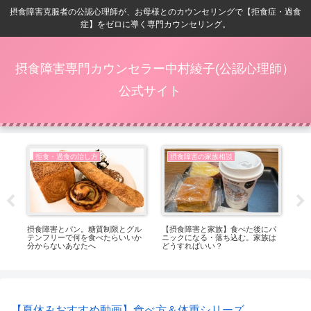
摂食障害克服者の公認心理師が、お母様とのカウンセリングで【拒食症・過食
症】をゼロに導く専門カウンセリング。
摂食障害専門カウンセラー中村綾子(公認心理師）
公式サイト
拒食・過食の治し方
摂食障害の家族相談
症
摂食障害とパン。糖質制限とグル
【摂食障害と家族】食べた後にパ
【8
し穴
テンフリーで何を食べたらいいか
ニックになる・落ち込む。家族は
内
分からないあなたへ
どうすればいい？
【夏休みおすすめ動画】食べ方＆体重シリーズ