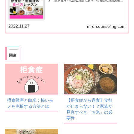
す！国家資格・公認心理師であり、拒食症の克服経験者
が丁寧に解説します。
2022.11.27
m-d-counseling.com
関連
摂食障害と白米：怖いモ
【拒食症から過食】食欲
ノを克服する方法とは
が止まらない！？家族が
見直すべき「お米」の必
要性