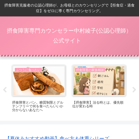
摂食障害克服者の公認心理師が、お母様とのカウンセリングで【拒食症・過食
症】をゼロに導く専門カウンセリング。
摂食障害専門カウンセラー中村綾子(公認心理師）
公式サイト
ふつうに食べたい
摂食障害の家族相談
番嬉
摂食障害とパン。糖質制限とグル
【摂食障害】治る時とは、優先順
【
テンフリーで何を食べたらいいか
位が変わる時
ト
分からないあなたへ
っ
【夏休みおすすめ動画】食べ方＆体重シリーズ