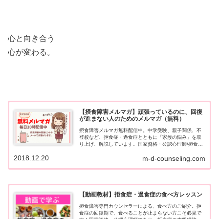
心と向き合う
心が変わる。
【摂食障害メルマガ】頑張っているのに、回復
が進まない人のためのメルマガ（無料）
摂食障害メルマガ無料配信中。中学受験、親子関係、不
登校など、拒食症・過食症とともに「家族の悩み」を取
り上げ、解説しています。国家資格・公認心理師/摂食障
害専門カウンセラーが毎日20時配信中。ご家族にご好評
2018.12.20
m-d-counseling.com
いただいています
【動画教材】拒食症・過食症の食べ方レッスン
摂食障害専門カウンセラーによる、食べ方のご紹介。拒
食症の回復期で、食べることが止まらない方こそ必見で