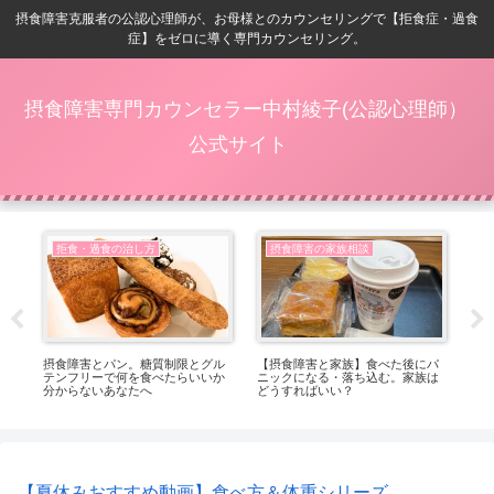
摂食障害克服者の公認心理師が、お母様とのカウンセリングで【拒食症・過食
症】をゼロに導く専門カウンセリング。
摂食障害専門カウンセラー中村綾子(公認心理師）
公式サイト
拒食・過食の治し方
摂食障害の家族相談
症
摂食障害とパン。糖質制限とグル
【摂食障害と家族】食べた後にパ
【8
し穴
テンフリーで何を食べたらいいか
ニックになる・落ち込む。家族は
内
分からないあなたへ
どうすればいい？
【夏休みおすすめ動画】食べ方＆体重シリーズ