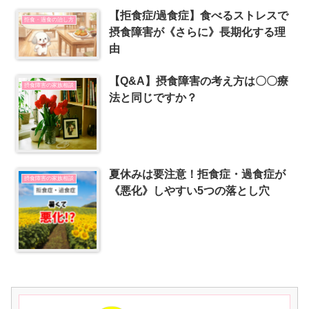
【拒食症/過食症】食べるストレスで
拒食・過食の治し方
摂食障害が《さらに》長期化する理
由
【Q&A】摂食障害の考え方は〇〇療
摂食障害の家族相談
法と同じですか？
夏休みは要注意！拒食症・過食症が
摂食障害の家族相談
《悪化》しやすい5つの落とし穴