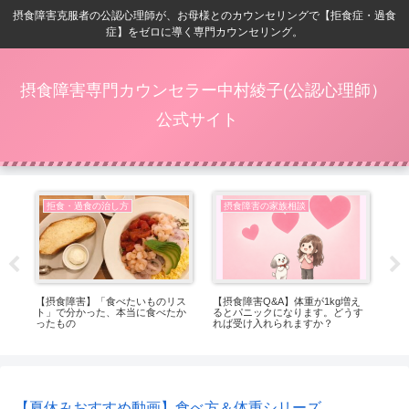
摂食障害克服者の公認心理師が、お母様とのカウンセリングで【拒食症・過食
症】をゼロに導く専門カウンセリング。
摂食障害専門カウンセラー中村綾子(公認心理師）
公式サイト
拒食・過食の治し方
摂食障害の家族相談
ベ
【摂食障害】「食べたいものリス
【摂食障害Q&A】体重が1kg増え
【
ト」で分かった、本当に食べたか
るとパニックになります。どうす
位
ったもの
れば受け入れられますか？
【夏休みおすすめ動画】食べ方＆体重シリーズ