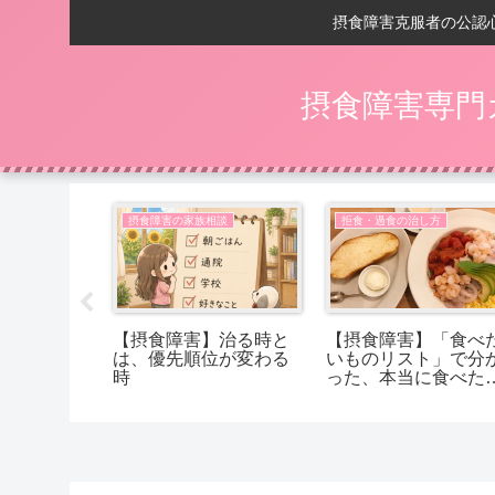
摂食障害克服者の公認
摂食障害専門
い
摂食障害の家族相談
拒食・過食の治し方
の回復後】
【摂食障害】治る時と
【摂食障害】「食べ
ントが、
は、優先順位が変わる
いものリスト」で分
に変わる
時
った、本当に食べた
ったもの