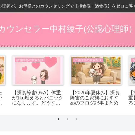
心理師が、お母様とのカウンセリングで【拒食症・過食症】をゼロに導
カウンセラー中村綾子(公認心理師
摂食障害の家族相談
摂食障害の家族相談
た
【摂食障害Q&A】体重
【2026年夏休み】摂食
【
か
が1kg増えるとパニック
障害のご家族におすす
重
か
になります。どうすれ
めのブログ記事まとめ
る
ば受け入れられます
か？