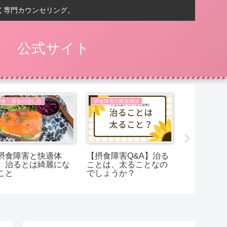
く専門カウンセリング。
） 公式サイト
拒食・過食の治し方
摂食障害の家族相談
拒食・過食の
摂食障害と快適体
【摂食障害Q&A】治る
【Q&A摂
】治るとは綺麗にな
ことは、太ることなの
お米を食べ
こと
でしょうか？
も、ラクな
げたくなっ