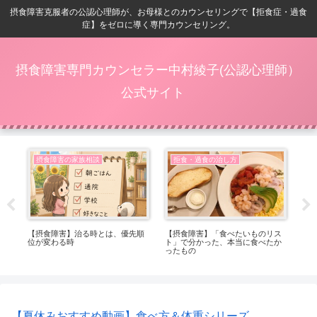
摂食障害克服者の公認心理師が、お母様とのカウンセリングで【拒食症・過食
症】をゼロに導く専門カウンセリング。
摂食障害専門カウンセラー中村綾子(公認心理師）
公式サイト
摂食障害の家族相談
拒食・過食の治し方
ベ
【摂食障害】治る時とは、優先順
【摂食障害】「食べたいものリス
【摂
位が変わる時
ト」で分かった、本当に食べたか
る
ったもの
れ
【夏休みおすすめ動画】食べ方＆体重シリーズ