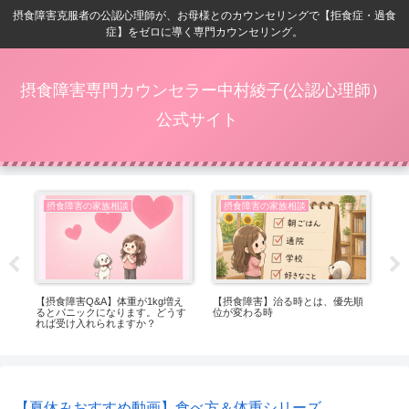
摂食障害克服者の公認心理師が、お母様とのカウンセリングで【拒食症・過食
症】をゼロに導く専門カウンセリング。
摂食障害専門カウンセラー中村綾子(公認心理師）
公式サイト
摂食障害の家族相談
摂食障害の家族相談
ベ
【摂食障害Q&A】体重が1kg増え
【摂食障害】治る時とは、優先順
【2
るとパニックになります。どうす
位が変わる時
族
れば受け入れられますか？
【夏休みおすすめ動画】食べ方＆体重シリーズ