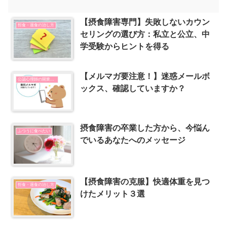
【摂食障害専門】失敗しないカウン
拒食・過食の治し方
セリングの選び方：私立と公立、中
学受験からヒントを得る
【メルマガ要注意！】迷惑メールボ
公認心理師の開業とSNSの使い方
ックス、確認していますか？
摂食障害の卒業した方から、今悩ん
ふつうに食べたい
でいるあなたへのメッセージ
【摂食障害の克服】快適体重を見つ
拒食・過食の治し方
けたメリット３選