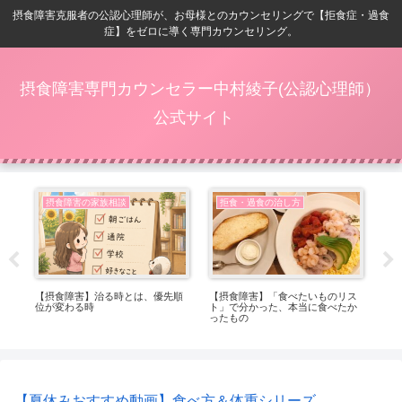
摂食障害克服者の公認心理師が、お母様とのカウンセリングで【拒食症・過食
症】をゼロに導く専門カウンセリング。
摂食障害専門カウンセラー中村綾子(公認心理師）
公式サイト
摂食障害の家族相談
拒食・過食の治し方
ベ
【摂食障害】治る時とは、優先順
【摂食障害】「食べたいものリス
【摂
位が変わる時
ト」で分かった、本当に食べたか
る
ったもの
れ
【夏休みおすすめ動画】食べ方＆体重シリーズ