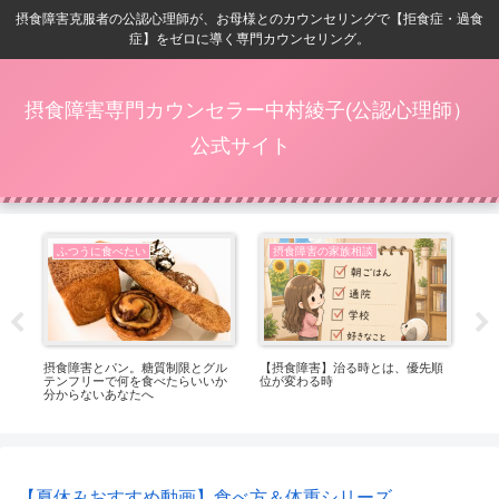
摂食障害克服者の公認心理師が、お母様とのカウンセリングで【拒食症・過食
症】をゼロに導く専門カウンセリング。
摂食障害専門カウンセラー中村綾子(公認心理師）
公式サイト
ふつうに食べたい
摂食障害の家族相談
番嬉
摂食障害とパン。糖質制限とグル
【摂食障害】治る時とは、優先順
【
テンフリーで何を食べたらいいか
位が変わる時
ト
分からないあなたへ
っ
【夏休みおすすめ動画】食べ方＆体重シリーズ