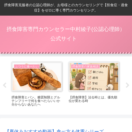
摂食障害克服者の公認心理師が、お母様とのカウンセリングで【拒食症・過食
症】をゼロに導く専門カウンセリング。
摂食障害専門カウンセラー中村綾子(公認心理師）
公式サイト
ふつうに食べたい
摂食障害の家族相談
番嬉
摂食障害とパン。糖質制限とグル
【摂食障害】治る時とは、優先順
【
テンフリーで何を食べたらいいか
位が変わる時
ト
分からないあなたへ
っ
【夏休みおすすめ動画】食べ方＆体重シリーズ