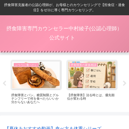
摂食障害克服者の公認心理師が、お母様とのカウンセリングで【拒食症・過食
症】をゼロに導く専門カウンセリング。
摂食障害専門カウンセラー中村綾子(公認心理師）
公式サイト
ふつうに食べたい
摂食障害の家族相談
番嬉
摂食障害とパン。糖質制限とグル
【摂食障害】治る時とは、優先順
【
テンフリーで何を食べたらいいか
位が変わる時
ト
分からないあなたへ
っ
【夏休みおすすめ動画】食べ方＆体重シリーズ