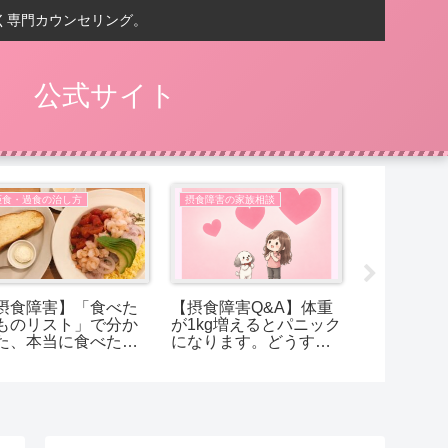
く専門カウンセリング。
） 公式サイト
拒食・過食の治し方
摂食障害の家族相談
摂食障害の家
摂食障害】「食べた
【摂食障害Q&A】体重
【2026年
ものリスト」で分か
が1kg増えるとパニック
障害のご家
た、本当に食べたか
になります。どうすれ
めのブログ
たもの
ば受け入れられます
か？