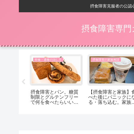
摂食障害克服者の公認
摂食障害専門
相談
拒食・過食の治し方
摂食障害の家族相談
注意！拒食
摂食障害とパン。糖質
【摂食障害と家族】
が《悪化》
制限とグルテンフリー
べた後にパニックに
つの落とし穴
で何を食べたらいいか
る・落ち込む。家族
分からないあなたへ
どうすればいい？