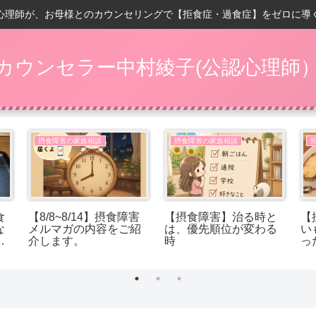
心理師が、お母様とのカウンセリングで【拒食症・過食症】をゼロに導
カウンセラー中村綾子(公認心理師
摂食障害の家族相談
摂食障害の家族相談
食
【8/8~8/14】摂食障害
【摂食障害】治る時と
【
な
メルマガの内容をご紹
は、優先順位が変わる
い
は
介します。
時
っ
っ