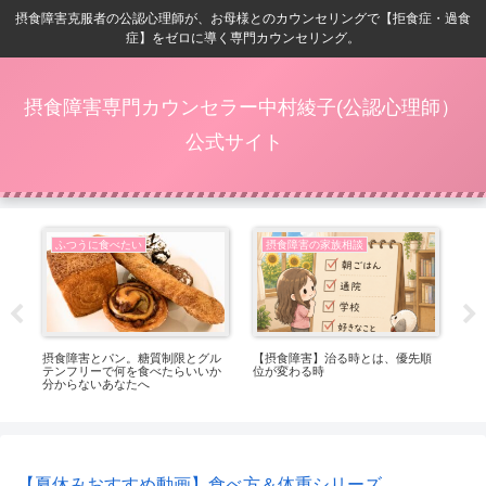
摂食障害克服者の公認心理師が、お母様とのカウンセリングで【拒食症・過食
症】をゼロに導く専門カウンセリング。
摂食障害専門カウンセラー中村綾子(公認心理師）
公式サイト
ふつうに食べたい
摂食障害の家族相談
番嬉
摂食障害とパン。糖質制限とグル
【摂食障害】治る時とは、優先順
【
テンフリーで何を食べたらいいか
位が変わる時
ト
分からないあなたへ
っ
【夏休みおすすめ動画】食べ方＆体重シリーズ