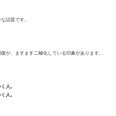
ーな話題です。
回復が、ますます二極化している印象があります。
いく人。
いく人。