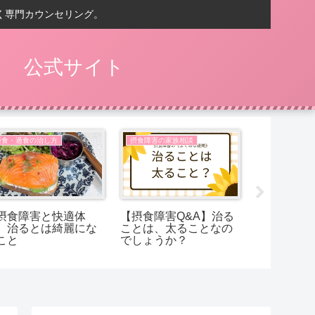
く専門カウンセリング。
） 公式サイト
拒食・過食の治し方
摂食障害の家族相談
拒食・過食の
摂食障害と快適体
【摂食障害Q&A】治る
【Q&A摂
】治るとは綺麗にな
ことは、太ることなの
お米を食べ
こと
でしょうか？
も、ラクな
げたくなっ