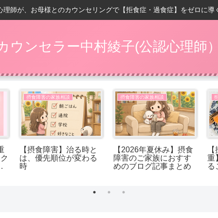
心理師が、お母様とのカウンセリングで【拒食症・過食症】をゼロに導
カウンセラー中村綾子(公認心理師
摂食障害の家族相談
摂食障害の家族相談
重
【摂食障害】治る時と
【2026年夏休み】摂食
【
ック
は、優先順位が変わる
障害のご家族におすす
重
れ
時
めのブログ記事まとめ
る