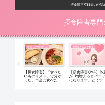
摂食障害克服者の公認
摂食障害専門
い
拒食・過食の治し方
摂食障害の家族相談
の回復後】
【摂食障害】「食べた
【摂食障害Q&A】体
ントが、
いものリスト」で分か
が1kg増えるとパニ
に変わる
った、本当に食べたか
になります。どうす
ったもの
ば受け入れられます
か？